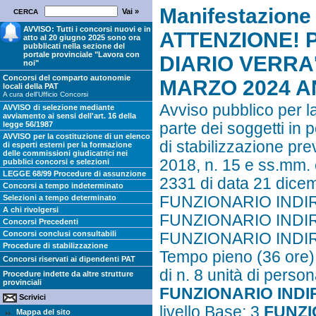
Manifestazione 
CERCA
AVVISO: Tutti i concorsi nuovi e in
ATTENZIONE! P
atto al 20 giugno 2025 sono ora
pubblicati nella sezione del
portale provinciale "Lavora con
DIARIO VERRA
noi"
Concorsi del comparto autonomie
MARZO 2024 AN
locali della PAT
A cura dell'Ufficio Concorsi
Avviso pubblico per la
AVVISO di selezione mediante
avviamento ai sensi dell'art. 16 della
legge 56/1987
parte dei soggetti in 
AVVISO per la costituzione di un elenco
di stabilizzazione pre
di esperti esterni per la formazione
delle commissioni giudicatrici nei
2018, n. 15 e ss.mm. e
pubblici concorsi e selezioni
LEGGE 68/99 Procedure di assunzione
2331 di data 21 dice
Concorsi a tempo indeterminato
Selezioni a tempo determinato
FUNZIONARIO INDI
A chi rivolgersi
FUNZIONARIO INDI
Concorsi Precedenti
Concorsi conclusi consultabili
FUNZIONARIO INDIR
Procedure di stabilizzazione
Tempo pieno (36 ore)
Concorsi riservati ai dipendenti PAT
di n. 8 unità di perso
Procedure indette da altre strutture
provinciali
FUNZIONARIO
INDI
Scrivici
livello Base; 3
FUNZI
Mappa del sito