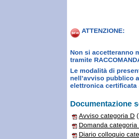
ATTENZIONE:
Non si accetteranno m
tramite RACCOMANDA
Le modalità di presen
nell’avviso pubblico 
elettronica certificata
Documentazione sc
Avviso categoria D
(
Domanda categoria
Diario colloquio cat