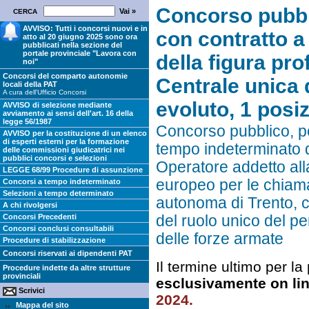
Concorso pubbli
CERCA
AVVISO: Tutti i concorsi nuovi e in
con contratto a
atto al 20 giugno 2025 sono ora
pubblicati nella sezione del
portale provinciale "Lavora con
della figura pr
noi"
Concorsi del comparto autonomie
Centrale unica d
locali della PAT
A cura dell'Ufficio Concorsi
evoluto, 1 posiz
AVVISO di selezione mediante
avviamento ai sensi dell'art. 16 della
legge 56/1987
Concorso pubblico, pe
AVVISO per la costituzione di un elenco
di esperti esterni per la formazione
tempo indeterminato d
delle commissioni giudicatrici nei
pubblici concorsi e selezioni
Operatore addetto all
LEGGE 68/99 Procedure di assunzione
europeo per le chiam
Concorsi a tempo indeterminato
Selezioni a tempo determinato
autonoma di Trento, ca
A chi rivolgersi
Concorsi Precedenti
del ruolo unico del pe
Concorsi conclusi consultabili
delle forze armate
Procedure di stabilizzazione
Concorsi riservati ai dipendenti PAT
Il termine ultimo per 
Procedure indette da altre strutture
provinciali
esclusivamente on lin
Scrivici
2024.
Mappa del sito