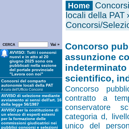
Concors
Home
locali della PAT
Concorsi/Selezi
Concorso pubbl
CERCA
AVVISO: Tutti i concorsi
assunzione co
nuovi e in atto al 20
giugno 2025 sono ora
indeterminato 
pubblicati nella sezione
del portale provinciale
"Lavora con noi"
scientifico, in
Concorsi del comparto
autonomie locali della PAT
Concorso pubbli
A cura dell'Ufficio Concorsi
AVVISO di selezione mediante
contratto a tem
avviamento ai sensi dell'art. 16
della legge 56/1987
conservatore scie
AVVISO per la costituzione di
categoria d, livel
un elenco di esperti esterni
per la formazione delle
commissioni giudicatrici nei
unico del perso
pubblici concorsi e selezioni