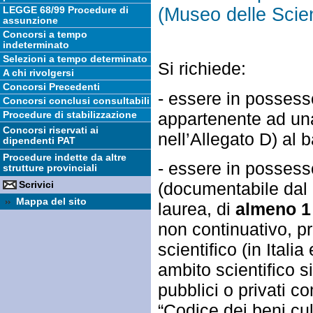
(Museo delle Scie
LEGGE 68/99 Procedure di
assunzione
Concorsi a tempo
indeterminato
Selezioni a tempo determinato
Si richiede:
A chi rivolgersi
Concorsi Precedenti
- essere in possess
Concorsi conclusi consultabili
appartenente ad una 
Procedure di stabilizzazione
Concorsi riservati ai
nell’Allegato D) al 
dipendenti PAT
Procedure indette da altre
- essere in possess
strutture provinciali
(documentabile dal 
Scrivici
Mappa del sito
laurea, di
almeno 1
non continuativo, pr
scientifico (in Italia
ambito scientifico si
pubblici o privati co
“Codice dei beni cul