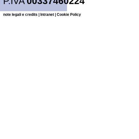
P.IVA
00337460224
note legali e credits
|
Intranet
|
Cookie Policy